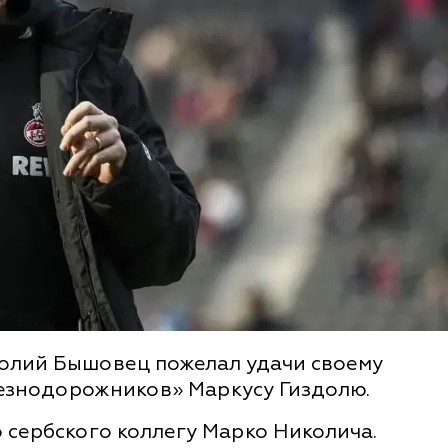
олий Бышовец пожелал удачи своему
лезнодорожников» Маркусу Гиздолю.
о сербского коллегу Марко Николича.