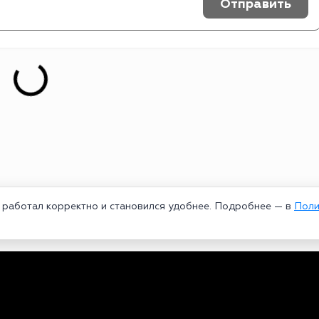
Отправить
т работал корректно и становился удобнее. Подробнее — в
Поли
едеральной службой по надзору в сфере связи, информационных техноло
рей Александрович. Главный редактор – Курицин Андрей Александрович.