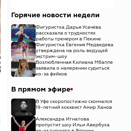
Горячие новости недели
Фигуристка Дарья Усачёва
рассказала о трудностях
работы тренером в Пекине
Фигуристка Евгения Медведева
утверждена на роль ведущей
экстрим-шоу
Возлюбленная Килиана Мбаппе
заявила о намерении судиться
из-за фейков
В прямом эфире
В Уфе скоропостижно скончался
19-летний хоккеист Амир Ханов
Александра Игнатова
пропустит шоу Ильи Авербуха
из-за турнира в Японии