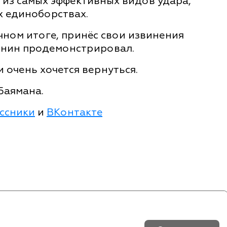
 из самых эффективных видов удара,
 единоборствах.
ечном итоге, принёс свои извинения
иянин продемонстрировал.
и очень хочется вернуться.
Баямана.
ссники
и
ВКонтакте