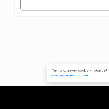
Мы используем cookie, чтобы сай
использования cookie
.
Сетевое издание bookmakers-rank.ru 2026. Зарегистрирован ф
29.06.2020 серия ЭЛ № ФС 77-78568. Учредитель Курицин Анд