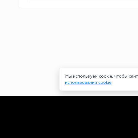
Мы используем cookie, чтобы сай
использования cookie
.
Сетевое издание bookmakers-rank.ru 2026. Зарегистрирован ф
29.06.2020 серия ЭЛ № ФС 77-78568. Учредитель Курицин Анд
partners@bookmakers-rank.ru
, телефон редакции +7 (980) 68
законодательством об интеллектуальной собственности. Любое
Персональные данные (ФЗ 152). При полном или частичном исп