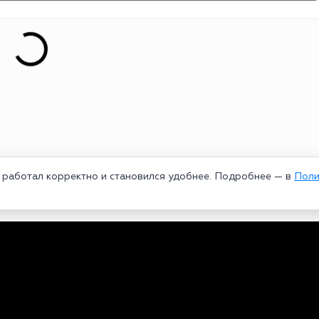
т работал корректно и становился удобнее. Подробнее — в
Поли
едеральной службой по надзору в сфере связи, информационных техноло
рей Александрович. Главный редактор – Курицин Андрей Александрович.
3-96-60. Все права на любые материалы, опубликованные на сайте, защи
 использование текстовых, фото, аудио и видеоматериалов возможно тол
ользовании материалов bookmakers-rank.ru активная индексируемая гипер