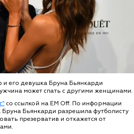
 и его девушка Бруна Бьянкарди
ужчина может спать с другими женщинами.
т"
со ссылкой на EM Off. По информации
а Бруна Бьянкарди разрешила футболисту
зовать презерватив и откажется от
ами.