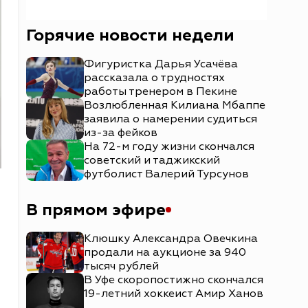
Горячие новости недели
Фигуристка Дарья Усачёва
рассказала о трудностях
работы тренером в Пекине
Возлюбленная Килиана Мбаппе
заявила о намерении судиться
из-за фейков
На 72-м году жизни скончался
советский и таджикский
футболист Валерий Турсунов
В прямом эфире
Клюшку Александра Овечкина
продали на аукционе за 940
тысяч рублей
В Уфе скоропостижно скончался
19-летний хоккеист Амир Ханов