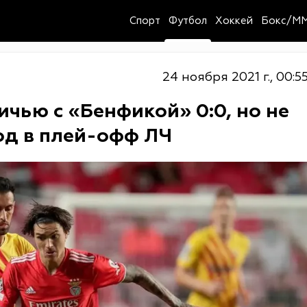
Спорт
Футбол
Хоккей
Бокс/M
24 ноября 2021 г., 00:5
чью с «Бенфикой» 0:0, но не
од в плей-офф ЛЧ