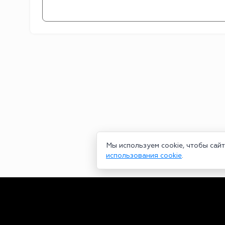
Мы используем cookie, чтобы сай
использования cookie
.
Сетевое издание bookmakers-rank.ru 2026. Зарегистрирован ф
29.06.2020 серия ЭЛ № ФС 77-78568. Учредитель Курицин Анд