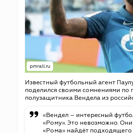
pmrall.ru
Известный футбольный агент Паул
поделился своими сомнениями по 
полузащитника Вендела из российс
«Вендел – интересный футболи
«Рому». Это невозможно. Они 
«Рома» найдёт подходящего ф