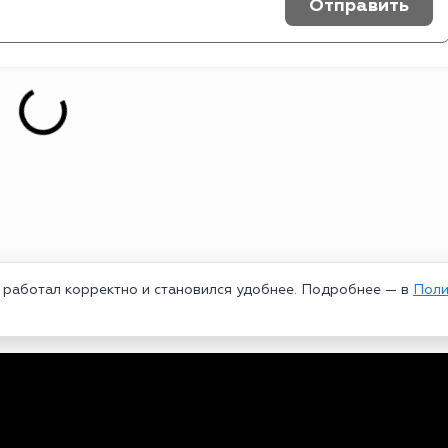
Отправить
т работал корректно и становился удобнее. Подробнее — в
Поли
едеральной службой по надзору в сфере связи, информационных техноло
рей Александрович. Главный редактор – Курицин Андрей Александрович.