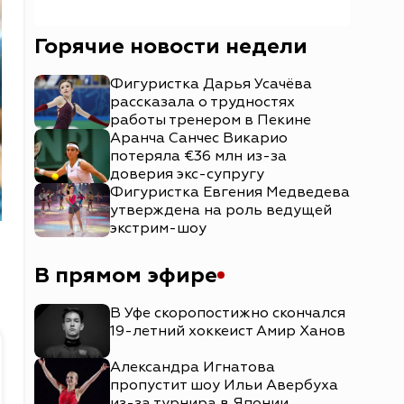
Горячие новости недели
Фигуристка Дарья Усачёва
рассказала о трудностях
работы тренером в Пекине
Аранча Санчес Викарио
потеряла €36 млн из-за
доверия экс-супругу
Фигуристка Евгения Медведева
утверждена на роль ведущей
экстрим-шоу
В прямом эфире
В Уфе скоропостижно скончался
19-летний хоккеист Амир Ханов
Александра Игнатова
пропустит шоу Ильи Авербуха
из-за турнира в Японии