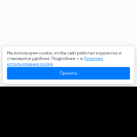
Мы используем cookie, чтобы сайт работал корректно и
становился удобнее. Подробнее — в
Политике
использования cookie
.
Принять
Авторы
О нас
Архив
Сетевое издание bookmakers-rank.ru 2026. Зарегистрирован
федеральной службой по надзору в сфере связи, информационных
технологий и массовых коммуникаций. Реестровая запись от
29.06.2020 серия ЭЛ № ФС 77-78568. Учредитель Курицин Андрей
Александрович. Главный редактор – Курицин Андрей Александрович.
Запрещено для детей. Адрес электронной почты:
partners@bookmakers-rank.ru
, телефон редакции +7 (980) 683-96-60.
Все права на любые материалы, опубликованные на сайте, защищены в