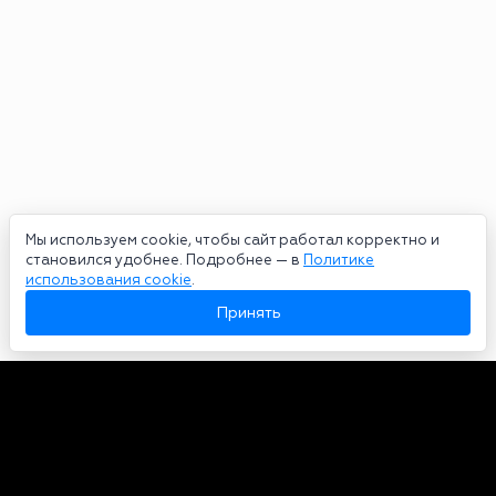
Мы используем cookie, чтобы сайт работал корректно и
становился удобнее. Подробнее — в
Политике
использования cookie
.
Принять
Авторы
О нас
Архив
Сетевое издание bookmakers-rank.ru 2026. Зарегистрирован
федеральной службой по надзору в сфере связи, информационных
технологий и массовых коммуникаций. Реестровая запись от
29.06.2020 серия ЭЛ № ФС 77-78568. Учредитель Курицин Андрей