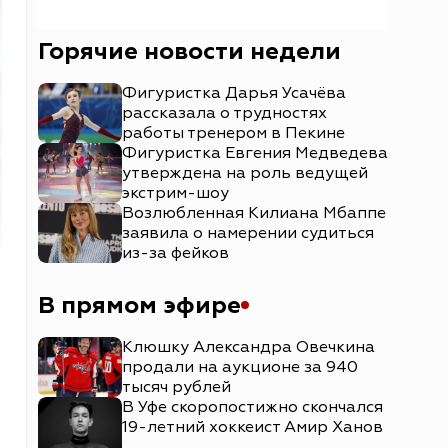
Горячие новости недели
Фигуристка Дарья Усачёва
рассказала о трудностях
работы тренером в Пекине
Фигуристка Евгения Медведева
утверждена на роль ведущей
экстрим-шоу
Возлюбленная Килиана Мбаппе
заявила о намерении судиться
из-за фейков
В прямом эфире
Клюшку Александра Овечкина
продали на аукционе за 940
тысяч рублей
В Уфе скоропостижно скончался
19-летний хоккеист Амир Ханов