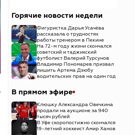
Горячие новости недели
Фигуристка Дарья Усачёва
рассказала о трудностях
работы тренером в Пекине
На 72-м году жизни скончался
советский и таджикский
футболист Валерий Турсунов
Владимир Пономарев призвал
лишить Артема Дзюбу
водительских прав на один год
В прямом эфире
»
Клюшку Александра Овечкина
продали на аукционе за 940
тысяч рублей
В Уфе скоропостижно скончался
19-летний хоккеист Амир Ханов