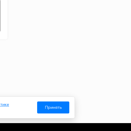
тике
Принять