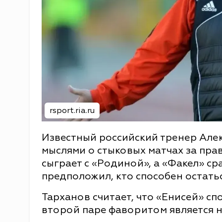
rsport.ria.ru
Известный российский тренер Але
мыслями о стыковых матчах за пра
сыграет с «Родиной», а «Факел» ср
предположил, кто способен остатьс
Тарханов считает, что «Енисей» сп
второй паре фаворитом является 