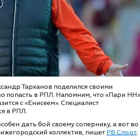
ксандр Тарханов поделился своими
во попасть в РПЛ. Напомним, что «Пари НН
азится с «Енисеем». Специалист
я в РПЛ.
особен дать бой своему сопернику, а вот во
нижегородский коллектив, пишет
РБ Спорт
.