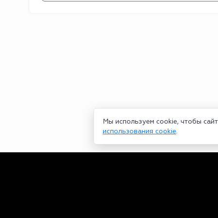
Мы используем cookie, чтобы сай
использования cookie
.
Сетевое издание bookmakers-rank.ru 2026. Зарегистрирован ф
29.06.2020 серия ЭЛ № ФС 77-78568. Учредитель Курицин Анд
partners@bookmakers-rank.ru
, телефон редакции +7 (980) 68
законодательством об интеллектуальной собственности. Любое
Персональные данные (ФЗ 152). При полном или частичном исп