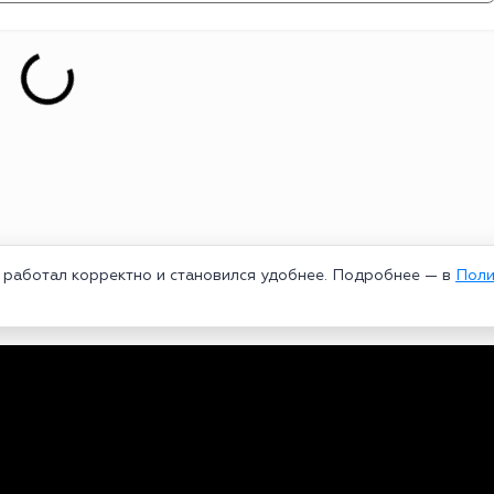
т работал корректно и становился удобнее. Подробнее — в
Поли
едеральной службой по надзору в сфере связи, информационных техноло
рей Александрович. Главный редактор – Курицин Андрей Александрович.
3-96-60. Все права на любые материалы, опубликованные на сайте, защи
 использование текстовых, фото, аудио и видеоматериалов возможно тол
ользовании материалов bookmakers-rank.ru активная индексируемая гипер