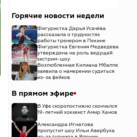
Горячие новости недели
Фигуристка Дарья Усачёва
рассказала о трудностях
работы тренером в Пекине
Фигуристка Евгения Медведева
утверждена на роль ведущей
экстрим-шоу
Возлюбленная Килиана Мбаппе
заявила о намерении судиться
из-за фейков
В прямом эфире
В Уфе скоропостижно скончался
19-летний хоккеист Амир Ханов
Александра Игнатова
пропустит шоу Ильи Авербуха
из-за турнира в Японии