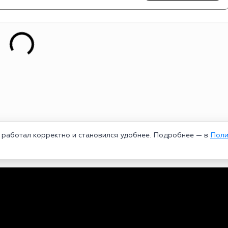
т работал корректно и становился удобнее. Подробнее — в
Поли
едеральной службой по надзору в сфере связи, информационных техноло
рей Александрович. Главный редактор – Курицин Андрей Александрович.
3-96-60. Все права на любые материалы, опубликованные на сайте, защи