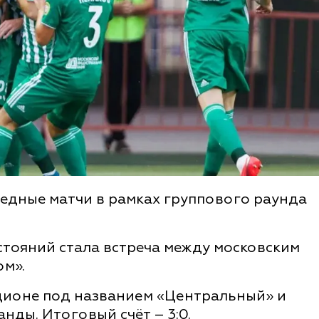
ередные матчи в рамках группового раунда
тояний стала встреча между московским
ом».
дионе под названием «Центральный» и
нды. Итоговый счёт – 3:0.