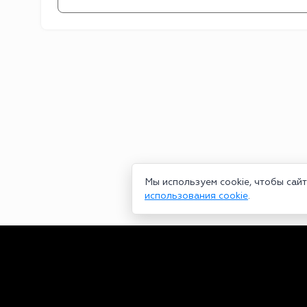
Мы используем cookie, чтобы сай
использования cookie
.
Сетевое издание bookmakers-rank.ru 2026. Зарегистрирован ф
29.06.2020 серия ЭЛ № ФС 77-78568. Учредитель Курицин Анд
partners@bookmakers-rank.ru
, телефон редакции +7 (980) 68