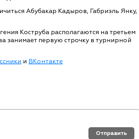
личиться Абубакар Кадыров, Габриэль Янку,
гения Коструба располагаются на третьем
ева занимает первую строчку в турнирной
ссники
и
ВКонтакте
Отправить