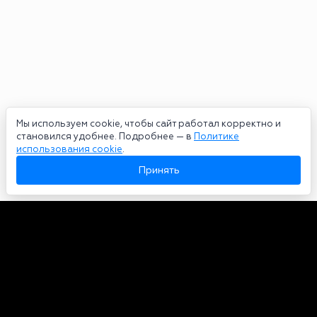
Мы используем cookie, чтобы сайт работал корректно и
становился удобнее. Подробнее — в
Политике
использования cookie
.
Принять
Авторы
О нас
Архив
Сетевое издание bookmakers-rank.ru 2026. Зарегистрирован
федеральной службой по надзору в сфере связи, информационных
технологий и массовых коммуникаций. Реестровая запись от
29.06.2020 серия ЭЛ № ФС 77-78568. Учредитель Курицин Андрей
Александрович. Главный редактор – Курицин Андрей Александрович.
Запрещено для детей. Адрес электронной почты:
partners@bookmakers-rank.ru
, телефон редакции +7 (980) 683-96-60.
Все права на любые материалы, опубликованные на сайте, защищены в