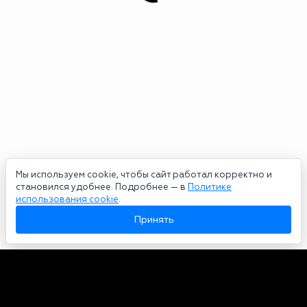
Мы используем cookie, чтобы сайт работал корректно и
становился удобнее. Подробнее — в
Политике
использования cookie
.
Принять
Авторы
О нас
Архив
Сетевое издание bookmakers-rank.ru 2026. Зарегистрирован