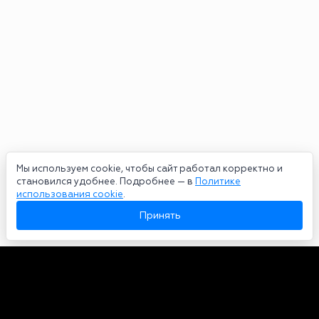
Мы используем cookie, чтобы сайт работал корректно и
становился удобнее. Подробнее — в
Политике
использования cookie
.
Принять
Авторы
О нас
Архив
Сетевое издание bookmakers-rank.ru 2026. Зарегистрирован
федеральной службой по надзору в сфере связи, информационных
технологий и массовых коммуникаций. Реестровая запись от