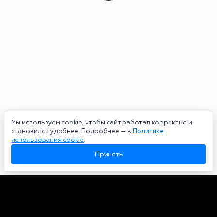
Мы используем cookie, чтобы сайт работал корректно и
становился удобнее. Подробнее — в
Политике
использования cookie
.
Принять
Авторы
О нас
Архив
Сетевое издание bookmakers-rank.ru 2026. Зарегистрирован
федеральной службой по надзору в сфере связи, информационных