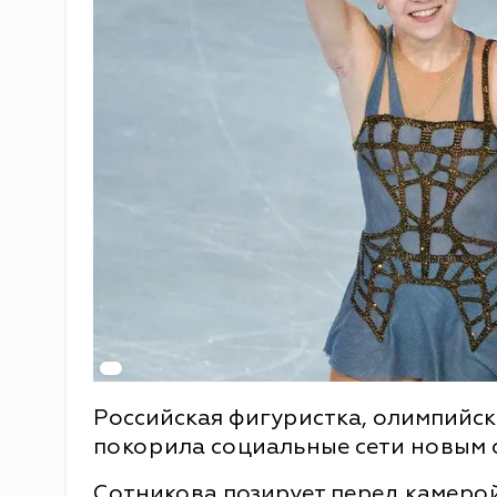
Российская фигуристка, олимпийс
покорила социальные сети новым 
Сотникова позирует перед камеро