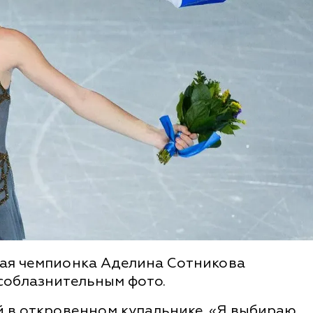
кая чемпионка Аделина Сотникова
соблазнительным фото.
й в откровенном купальнике. «Я выбираю