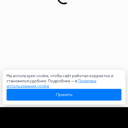
Мы используем cookie, чтобы сайт работал корректно и
становился удобнее. Подробнее — в
Политике
использования cookie
.
Принять
Авторы
О нас
Архив
Сетевое издание bookmakers-rank.ru 2026. Зарегистрирован