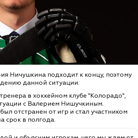
ия Ничушкина подходит к концу, поэтому
ждению данной ситуации.
ренера в хоккейном клубе "Колорадо",
ситуации с Валерием Нишучкиным.
был отстранен от игр и стал участником
 срок в полгода.
дой и объясним игрокам, чего мы ждем от