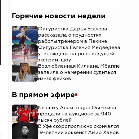
Горячие новости недели
Фигуристка Дарья Усачёва
рассказала о трудностях
работы тренером в Пекине
Фигуристка Евгения Медведева
утверждена на роль ведущей
экстрим-шоу
Возлюбленная Килиана Мбаппе
заявила о намерении судиться
из-за фейков
В прямом эфире
Клюшку Александра Овечкина
продали на аукционе за 940
тысяч рублей
В Уфе скоропостижно скончался
19-летний хоккеист Амир Ханов