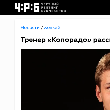
Новости
Хоккей
/
Тренер «Колорадо» расс