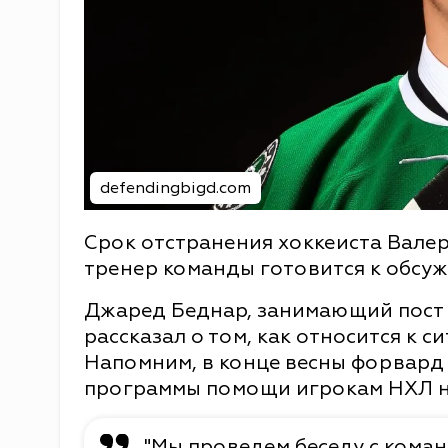
defendingbigd.com
Срок отстранения хоккеиста Валер
тренер команды готовится к обсу
Джаред Беднар, занимающий пост т
рассказал о том, как относится к 
Напомним, в конце весны форвард 
программы помощи игрокам НХЛ на
"Мы проведем беседу с коман