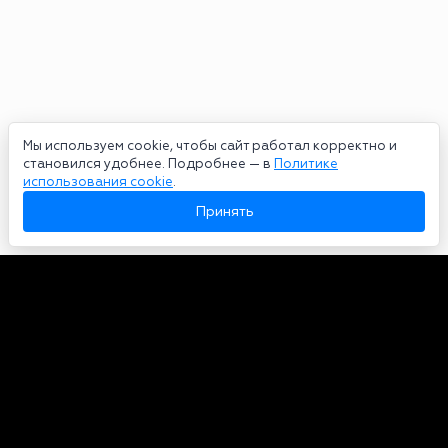
Мы используем cookie, чтобы сайт работал корректно и
становился удобнее. Подробнее — в
Политике
использования cookie
.
Принять
Авторы
О нас
Архив
Сетевое издание bookmakers-rank.ru 2026. Зарегистрирован
федеральной службой по надзору в сфере связи, информационных
технологий и массовых коммуникаций. Реестровая запись от
29.06.2020 серия ЭЛ № ФС 77-78568. Учредитель Курицин Андрей
Александрович. Главный редактор – Курицин Андрей Александрович.
Запрещено для детей. Адрес электронной почты:
partners@bookmakers-rank.ru
, телефон редакции +7 (980) 683-96-60.
Все права на любые материалы, опубликованные на сайте, защищены в
соответствии с российским и международным законодательством об
интеллектуальной собственности. Любое использование текстовых,