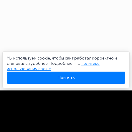
Мы используем cookie, чтобы сайт работал корректно и
становился удобнее. Подробнее — в
Политике
использования cookie
.
Принять
Авторы
О нас
Архив
Сетевое издание bookmakers-rank.ru 2026. Зарегистрирован
федеральной службой по надзору в сфере связи, информационных
технологий и массовых коммуникаций. Реестровая запись от
29.06.2020 серия ЭЛ № ФС 77-78568. Учредитель Курицин Андрей
Александрович. Главный редактор – Курицин Андрей Александрович.
Запрещено для детей. Адрес электронной почты: