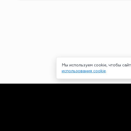
Мы используем cookie, чтобы сай
использования cookie
.
Сетевое издание bookmakers-rank.ru 2026. Зарегистрирован ф
29.06.2020 серия ЭЛ № ФС 77-78568. Учредитель Курицин Анд
partners@bookmakers-rank.ru
, телефон редакции +7 (980) 68
законодательством об интеллектуальной собственности. Любое
Персональные данные (ФЗ 152). При полном или частичном исп
https://bookmakers-rank.ru/
Пользовательское соглашение
|
Политика конфиденциальност