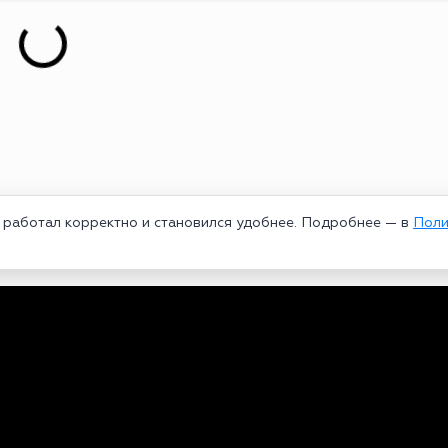
т работал корректно и становился удобнее. Подробнее — в
Поли
едеральной службой по надзору в сфере связи, информационных техноло
рей Александрович. Главный редактор – Курицин Андрей Александрович.
3-96-60. Все права на любые материалы, опубликованные на сайте, защи
 использование текстовых, фото, аудио и видеоматериалов возможно тол
ользовании материалов bookmakers-rank.ru активная индексируемая гипер
и
|
Политика использования cookie