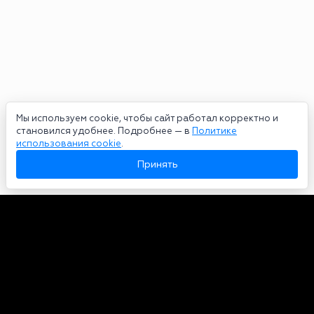
Мы используем cookie, чтобы сайт работал корректно и
становился удобнее. Подробнее — в
Политике
использования cookie
.
Принять
Авторы
О нас
Архив
Сетевое издание bookmakers-rank.ru 2026. Зарегистрирован
федеральной службой по надзору в сфере связи, информационных
технологий и массовых коммуникаций. Реестровая запись от
29.06.2020 серия ЭЛ № ФС 77-78568. Учредитель Курицин Андрей
Александрович. Главный редактор – Курицин Андрей Александрович.
Запрещено для детей. Адрес электронной почты:
partners@bookmakers-rank.ru
, телефон редакции +7 (980) 683-96-60.
Все права на любые материалы, опубликованные на сайте, защищены в