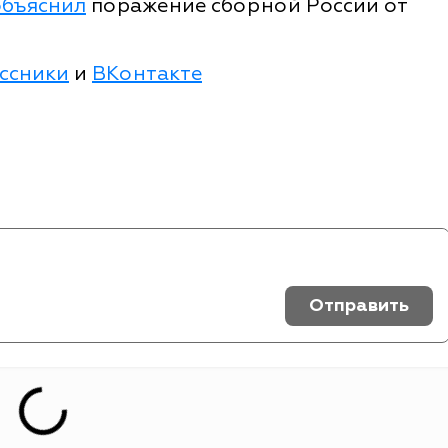
объяснил
поражение сборной России от
ссники
и
ВКонтакте
Отправить