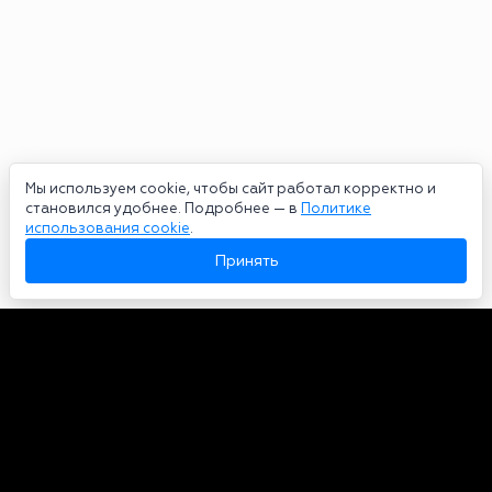
Мы используем cookie, чтобы сайт работал корректно и
становился удобнее. Подробнее — в
Политике
использования cookie
.
Принять
Авторы
О нас
Архив
Сетевое издание bookmakers-rank.ru 2026. Зарегистрирован
федеральной службой по надзору в сфере связи, информационных
технологий и массовых коммуникаций. Реестровая запись от
29.06.2020 серия ЭЛ № ФС 77-78568. Учредитель Курицин Андрей
Александрович. Главный редактор – Курицин Андрей Александрович.
Запрещено для детей. Адрес электронной почты:
partners@bookmakers-rank.ru
, телефон редакции +7 (980) 683-96-60.
Все права на любые материалы, опубликованные на сайте, защищены в