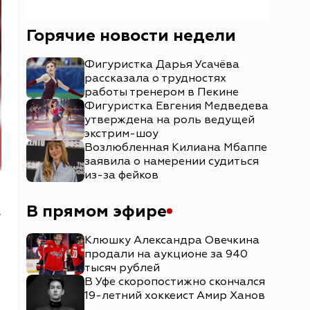
Горячие новости недели
Фигуристка Дарья Усачёва
рассказала о трудностях
работы тренером в Пекине
Фигуристка Евгения Медведева
утверждена на роль ведущей
экстрим-шоу
Возлюбленная Килиана Мбаппе
заявила о намерении судиться
из-за фейков
В прямом эфире
.
Клюшку Александра Овечкина
продали на аукционе за 940
тысяч рублей
В Уфе скоропостижно скончался
19-летний хоккеист Амир Ханов