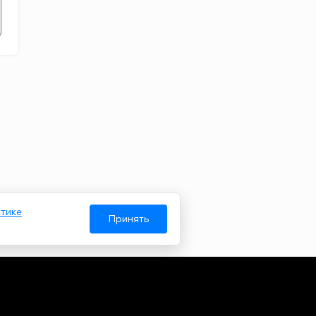
тике
Принять
Авторы
О нас
Архив
гий и массовых коммуникаций. Реестровая запись от