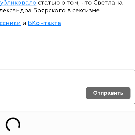
убликовало
статью о том, что Светлана
ександра Боярского в сексизме.
ссники
и
ВКонтакте
Отправить