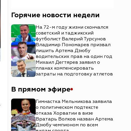
Горячие новости недели
На 72-м году жизни скончался
советский и таджикский
футболист Валерий Турсунов
Владимир Пономарев призвал
лишить Артема Дзюбу
водительских прав на один год
Михаил Дегтярев заявил о
планах компенсировать
затраты на подготовку атлетов
В прямом эфире
Гимнастка Мельникова заявила
т
о политическом подтексте
отказа Хорватии в визе
Вратарь Волков назван Артема
Дзюбу чемпионом по всем
видам спорта