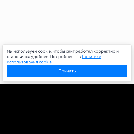
Мы используем cookie, чтобы сайт работал корректно и
становился удобнее. Подробнее — в
Политике
использования cookie
.
Принять
Авторы
О нас
Архив
Сетевое издание bookmakers-rank.ru 2026. Зарегистрирован
федеральной службой по надзору в сфере связи, информационных
технологий и массовых коммуникаций. Реестровая запись от
29.06.2020 серия ЭЛ № ФС 77-78568. Учредитель Курицин Андрей
Александрович. Главный редактор – Курицин Андрей Александрович.
Запрещено для детей. Адрес электронной почты:
partners@bookmakers-rank.ru
, телефон редакции +7 (980) 683-96-60.
Все права на любые материалы, опубликованные на сайте, защищены в