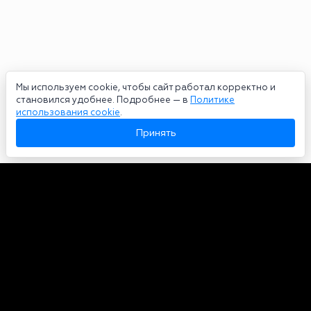
Мы используем cookie, чтобы сайт работал корректно и
становился удобнее. Подробнее — в
Политике
использования cookie
.
Принять
Авторы
О нас
Архив
Сетевое издание bookmakers-rank.ru 2026. Зарегистрирован
федеральной службой по надзору в сфере связи, информационных
технологий и массовых коммуникаций. Реестровая запись от
29.06.2020 серия ЭЛ № ФС 77-78568. Учредитель Курицин Андрей
Александрович. Главный редактор – Курицин Андрей Александрович.
Запрещено для детей. Адрес электронной почты:
partners@bookmakers-rank.ru
, телефон редакции +7 (980) 683-96-60.
Все права на любые материалы, опубликованные на сайте, защищены в
соответствии с российским и международным законодательством об
интеллектуальной собственности. Любое использование текстовых,
фото, аудио и видеоматериалов возможно только с согласия