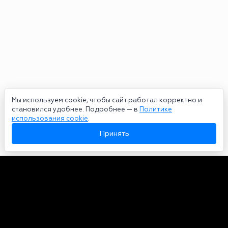
Мы используем cookie, чтобы сайт работал корректно и
становился удобнее. Подробнее — в
Политике
использования cookie
.
Принять
Авторы
О нас
Архив
Сетевое издание bookmakers-rank.ru 2026. Зарегистрирован
федеральной службой по надзору в сфере связи, информационных
технологий и массовых коммуникаций. Реестровая запись от
29.06.2020 серия ЭЛ № ФС 77-78568. Учредитель Курицин Андрей
Александрович. Главный редактор – Курицин Андрей Александрович.
Запрещено для детей. Адрес электронной почты: