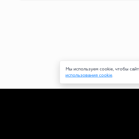
Мы используем cookie, чтобы сай
использования cookie
.
Сетевое издание bookmakers-rank.ru 2026. Зарегистрирован ф
29.06.2020 серия ЭЛ № ФС 77-78568. Учредитель Курицин Анд
partners@bookmakers-rank.ru
, телефон редакции +7 (980) 68
законодательством об интеллектуальной собственности. Любое
Персональные данные (ФЗ 152). При полном или частичном исп
https://bookmakers-rank.ru/
Пользовательское соглашение
|
Политика конфиденциальност