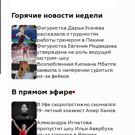
Горячие новости недели
Фигуристка Дарья Усачёва
рассказала о трудностях
работы тренером в Пекине
Фигуристка Евгения Медведева
утверждена на роль ведущей
экстрим-шоу
Возлюбленная Килиана Мбаппе
заявила о намерении судиться
из-за фейков
В прямом эфире
В Уфе скоропостижно скончался
19-летний хоккеист Амир Ханов
Александра Игнатова
пропустит шоу Ильи Авербуха
из-за турнира в Японии