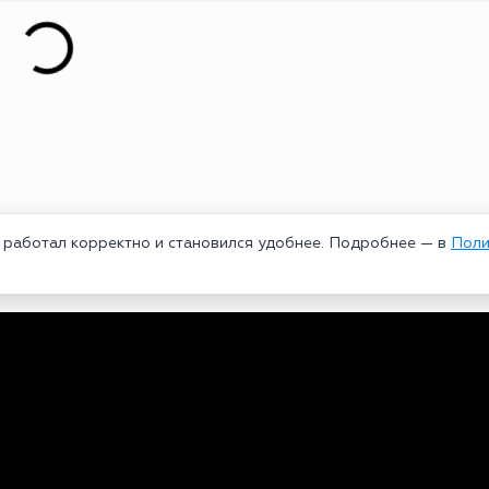
т работал корректно и становился удобнее. Подробнее — в
Поли
едеральной службой по надзору в сфере связи, информационных техноло
рей Александрович. Главный редактор – Курицин Андрей Александрович.
3-96-60. Все права на любые материалы, опубликованные на сайте, защи
 использование текстовых, фото, аудио и видеоматериалов возможно тол
ользовании материалов bookmakers-rank.ru активная индексируемая гипер
и
|
Политика использования cookie