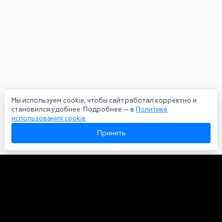
Мы используем cookie, чтобы сайт работал корректно и
становился удобнее. Подробнее — в
Политике
использования cookie
.
Принять
Авторы
О нас
Архив
Сетевое издание bookmakers-rank.ru 2026. Зарегистрирован
федеральной службой по надзору в сфере связи, информационных
технологий и массовых коммуникаций. Реестровая запись от
29.06.2020 серия ЭЛ № ФС 77-78568. Учредитель Курицин Андрей
Александрович. Главный редактор – Курицин Андрей Александрович.