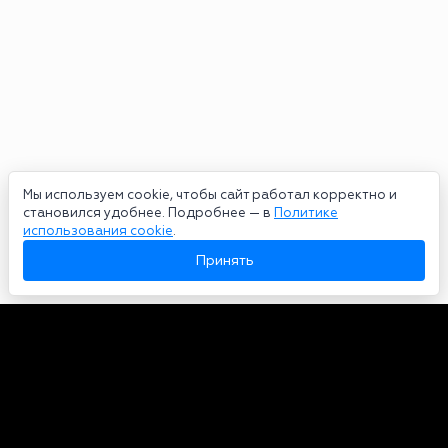
Мы используем cookie, чтобы сайт работал корректно и
становился удобнее. Подробнее — в
Политике
использования cookie
.
Принять
Авторы
О нас
Архив
Сетевое издание bookmakers-rank.ru 2026. Зарегистрирован
федеральной службой по надзору в сфере связи, информационных
технологий и массовых коммуникаций. Реестровая запись от
29.06.2020 серия ЭЛ № ФС 77-78568. Учредитель Курицин Андрей
Александрович. Главный редактор – Курицин Андрей Александрович.
Запрещено для детей. Адрес электронной почты: