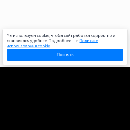
Мы используем cookie, чтобы сайт работал корректно и
становился удобнее. Подробнее — в
Политике
использования cookie
.
Принять
Авторы
О нас
Архив
Сетевое издание bookmakers-rank.ru 2026. Зарегистрирован
федеральной службой по надзору в сфере связи, информационных
технологий и массовых коммуникаций. Реестровая запись от
29.06.2020 серия ЭЛ № ФС 77-78568. Учредитель Курицин Андрей
Александрович. Главный редактор – Курицин Андрей Александрович.
Запрещено для детей. Адрес электронной почты:
partners@bookmakers-rank.ru
, телефон редакции +7 (980) 683-96-60.
Все права на любые материалы, опубликованные на сайте, защищены в
соответствии с российским и международным законодательством об
интеллектуальной собственности. Любое использование текстовых,
фото, аудио и видеоматериалов возможно только с согласия
правообладателя (bookmakers-rank.ru). Персональные данные (ФЗ