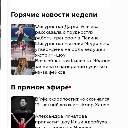
Горячие новости недели
Фигуристка Дарья Усачёва
рассказала о трудностях
работы тренером в Пекине
Фигуристка Евгения Медведева
утверждена на роль ведущей
экстрим-шоу
Возлюбленная Килиана Мбаппе
заявила о намерении судиться
из-за фейков
В прямом эфире
В Уфе скоропостижно скончался
19-летний хоккеист Амир Ханов
Александра Игнатова
пропустит шоу Ильи Авербуха
из-за турнира в Японии