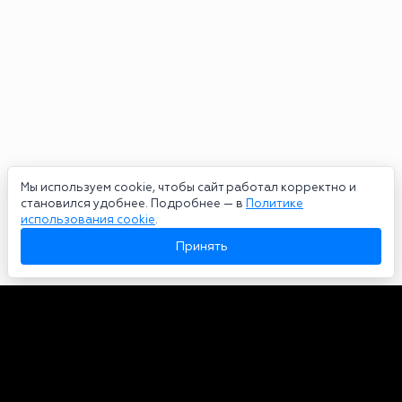
Мы используем cookie, чтобы сайт работал корректно и
становился удобнее. Подробнее — в
Политике
использования cookie
.
Принять
Авторы
О нас
Архив
Сетевое издание bookmakers-rank.ru 2026. Зарегистрирован
федеральной службой по надзору в сфере связи, информационных
технологий и массовых коммуникаций. Реестровая запись от
29.06.2020 серия ЭЛ № ФС 77-78568. Учредитель Курицин Андрей
Александрович. Главный редактор – Курицин Андрей Александрович.