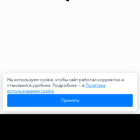
Мы используем cookie, чтобы сайт работал корректно и
становился удобнее. Подробнее — в
Политике
использования cookie
.
Принять
Авторы
О нас
Архив
Сетевое издание bookmakers-rank.ru 2026. Зарегистрирован