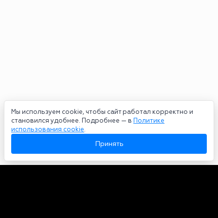
Мы используем cookie, чтобы сайт работал корректно и
становился удобнее. Подробнее — в
Политике
использования cookie
.
Принять
Авторы
О нас
Архив
Сетевое издание bookmakers-rank.ru 2026. Зарегистрирован
федеральной службой по надзору в сфере связи, информационных
технологий и массовых коммуникаций. Реестровая запись от