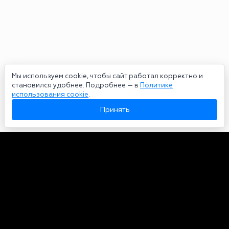
Мы используем cookie, чтобы сайт работал корректно и
становился удобнее. Подробнее — в
Политике
использования cookie
.
Принять
Авторы
О нас
Архив
Сетевое издание bookmakers-rank.ru 2026. Зарегистрирован
федеральной службой по надзору в сфере связи, информационных
технологий и массовых коммуникаций. Реестровая запись от
29.06.2020 серия ЭЛ № ФС 77-78568. Учредитель Курицин Андрей
Александрович. Главный редактор – Курицин Андрей Александрович.
Запрещено для детей. Адрес электронной почты:
partners@bookmakers-rank.ru
, телефон редакции +7 (980) 683-96-60.
Все права на любые материалы, опубликованные на сайте, защищены в
соответствии с российским и международным законодательством об
интеллектуальной собственности. Любое использование текстовых,