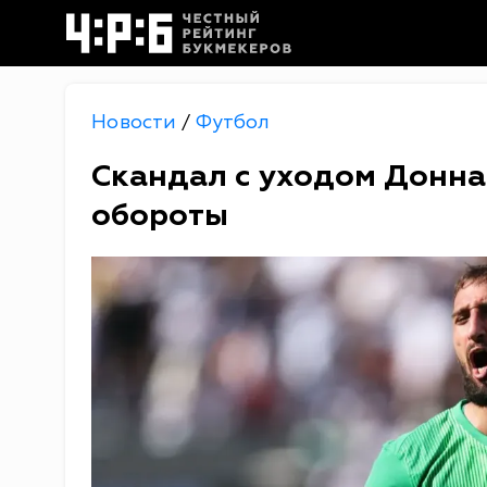
Новости
Футбол
/
Скандал с уходом Донн
обороты