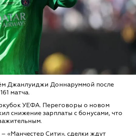
рём Джанлуиджи Доннаруммой после
161 матча.
еркубок УЕФА. Переговоры о новом
жил снижение зарплаты с бонусами, что
уважительным.
– «Манчестер Сити», сделки ждут