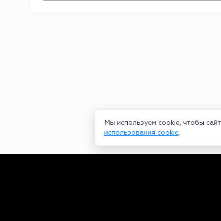
Мы используем cookie, чтобы сай
использования cookie
.
Сетевое издание bookmakers-rank.ru 2026. Зарегистрирован ф
29.06.2020 серия ЭЛ № ФС 77-78568. Учредитель Курицин Анд
partners@bookmakers-rank.ru
, телефон редакции +7 (980) 68
законодательством об интеллектуальной собственности. Любое
Персональные данные (ФЗ 152). При полном или частичном исп