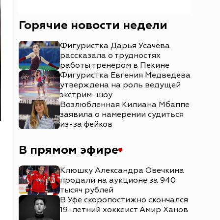
Горячие новости недели
Фигуристка Дарья Усачёва
рассказала о трудностях
работы тренером в Пекине
Фигуристка Евгения Медведева
утверждена на роль ведущей
экстрим-шоу
Возлюбленная Килиана Мбаппе
заявила о намерении судиться
из-за фейков
В прямом эфире
Клюшку Александра Овечкина
продали на аукционе за 940
тысяч рублей
В Уфе скоропостижно скончался
19-летний хоккеист Амир Ханов