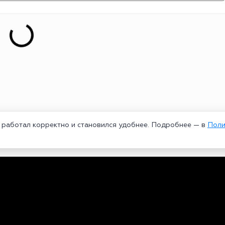
т работал корректно и становился удобнее. Подробнее — в
Поли
едеральной службой по надзору в сфере связи, информационных техноло
рей Александрович. Главный редактор – Курицин Андрей Александрович.
3-96-60. Все права на любые материалы, опубликованные на сайте, защи
 использование текстовых, фото, аудио и видеоматериалов возможно тол
ользовании материалов bookmakers-rank.ru активная индексируемая гипер