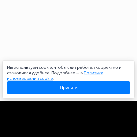
Мы используем cookie, чтобы сайт работал корректно и
становился удобнее. Подробнее — в
Политике
использования cookie
.
Принять
Авторы
О нас
Архив
Сетевое издание bookmakers-rank.ru 2026. Зарегистрирован
федеральной службой по надзору в сфере связи, информационных
технологий и массовых коммуникаций. Реестровая запись от
29.06.2020 серия ЭЛ № ФС 77-78568. Учредитель Курицин Андрей