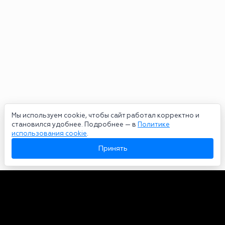
Мы используем cookie, чтобы сайт работал корректно и
становился удобнее. Подробнее — в
Политике
использования cookie
.
Принять
Авторы
О нас
Архив
Сетевое издание bookmakers-rank.ru 2026. Зарегистрирован
федеральной службой по надзору в сфере связи, информационных
технологий и массовых коммуникаций. Реестровая запись от