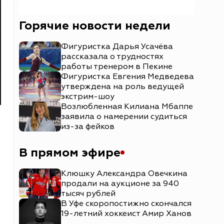
Горячие новости недели
Фигуристка Дарья Усачёва
рассказала о трудностях
работы тренером в Пекине
Фигуристка Евгения Медведева
утверждена на роль ведущей
экстрим-шоу
Возлюбленная Килиана Мбаппе
заявила о намерении судиться
из-за фейков
В прямом эфире
Клюшку Александра Овечкина
продали на аукционе за 940
тысяч рублей
В Уфе скоропостижно скончался
19-летний хоккеист Амир Ханов