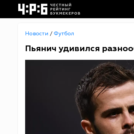
Новости
Футбол
/
Пьянич удивился разноо