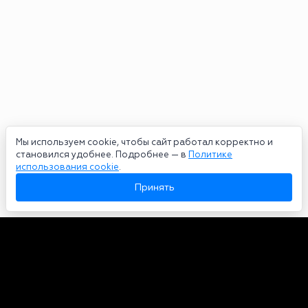
Мы используем cookie, чтобы сайт работал корректно и
становился удобнее. Подробнее — в
Политике
использования cookie
.
Принять
Авторы
О нас
Архив
Сетевое издание bookmakers-rank.ru 2026. Зарегистрирован
федеральной службой по надзору в сфере связи, информационных
технологий и массовых коммуникаций. Реестровая запись от
29.06.2020 серия ЭЛ № ФС 77-78568. Учредитель Курицин Андрей
Александрович. Главный редактор – Курицин Андрей Александрович.