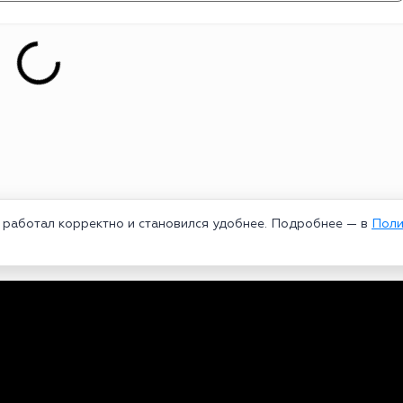
т работал корректно и становился удобнее. Подробнее — в
Поли
едеральной службой по надзору в сфере связи, информационных техноло
рей Александрович. Главный редактор – Курицин Андрей Александрович.
3-96-60. Все права на любые материалы, опубликованные на сайте, защи
 использование текстовых, фото, аудио и видеоматериалов возможно тол
ользовании материалов bookmakers-rank.ru активная индексируемая гипер