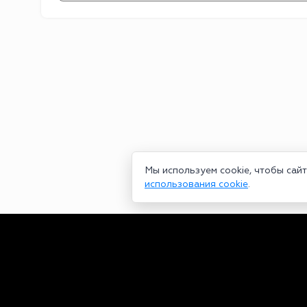
Мы используем cookie, чтобы сай
использования cookie
.
Сетевое издание bookmakers-rank.ru 2026. Зарегистрирован ф
29.06.2020 серия ЭЛ № ФС 77-78568. Учредитель Курицин Анд
partners@bookmakers-rank.ru
, телефон редакции +7 (980) 68
законодательством об интеллектуальной собственности. Любое
Персональные данные (ФЗ 152). При полном или частичном исп