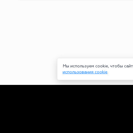
Мы используем cookie, чтобы сай
использования cookie
.
Сетевое издание bookmakers-rank.ru 2026. Зарегистрирован ф
29.06.2020 серия ЭЛ № ФС 77-78568. Учредитель Курицин Анд
partners@bookmakers-rank.ru
, телефон редакции +7 (980) 68
законодательством об интеллектуальной собственности. Любое
Персональные данные (ФЗ 152). При полном или частичном исп
https://bookmakers-rank.ru/
Пользовательское соглашение
|
Политика конфиденциальност