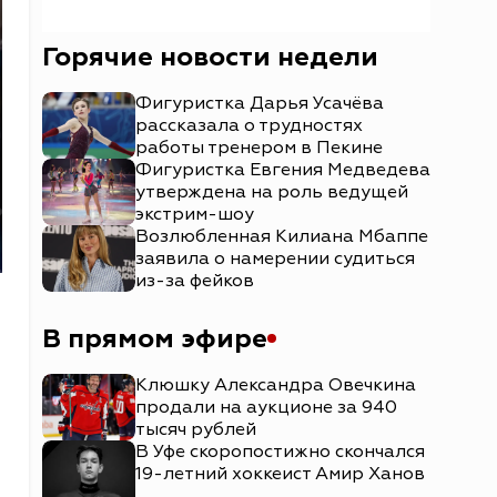
Горячие новости недели
Фигуристка Дарья Усачёва
рассказала о трудностях
работы тренером в Пекине
Фигуристка Евгения Медведева
утверждена на роль ведущей
экстрим-шоу
Возлюбленная Килиана Мбаппе
заявила о намерении судиться
из-за фейков
В прямом эфире
з
Клюшку Александра Овечкина
продали на аукционе за 940
тысяч рублей
В Уфе скоропостижно скончался
19-летний хоккеист Амир Ханов