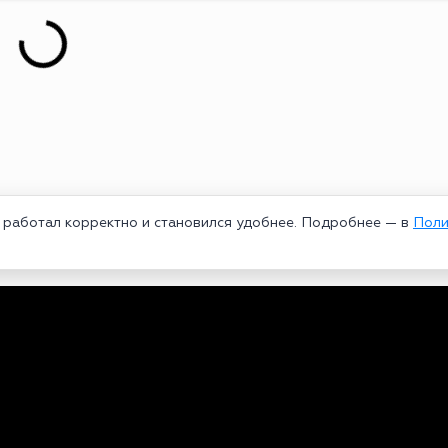
т работал корректно и становился удобнее. Подробнее — в
Поли
едеральной службой по надзору в сфере связи, информационных техноло
рей Александрович. Главный редактор – Курицин Андрей Александрович.
3-96-60. Все права на любые материалы, опубликованные на сайте, защи
 использование текстовых, фото, аудио и видеоматериалов возможно тол
ользовании материалов bookmakers-rank.ru активная индексируемая гипер
и
|
Политика использования cookie