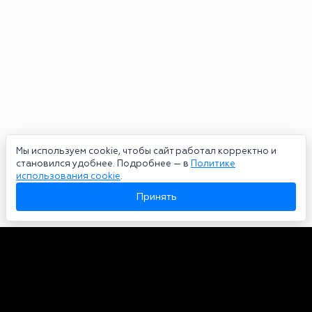
Мы используем cookie, чтобы сайт работал корректно и
становился удобнее. Подробнее — в
Политике
использования cookie
.
Принять
Авторы
О нас
Архив
Сетевое издание bookmakers-rank.ru 2026. Зарегистрирован
федеральной службой по надзору в сфере связи, информационных
технологий и массовых коммуникаций. Реестровая запись от
29.06.2020 серия ЭЛ № ФС 77-78568. Учредитель Курицин Андрей