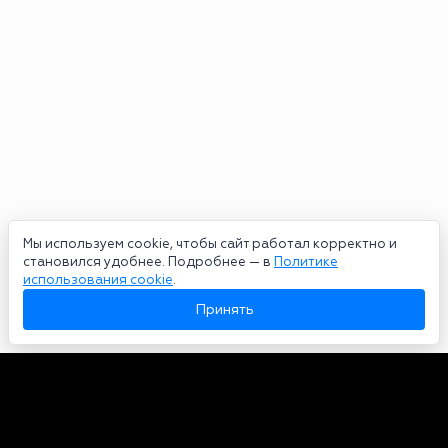
Мы используем cookie, чтобы сайт работал корректно и
становился удобнее. Подробнее — в
Политике
использования cookie
.
Принять
Авторы
О нас
Архив
Сетевое издание bookmakers-rank.ru 2026. Зарегистрирован
федеральной службой по надзору в сфере связи, информационных