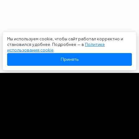
Мы используем cookie, чтобы сайт работал корректно и
становился удобнее. Подробнее — в
Политике
использования cookie
.
Принять
Авторы
О нас
Архив
Сетевое издание bookmakers-rank.ru 2026. Зарегистрирован
федеральной службой по надзору в сфере связи, информационных
технологий и массовых коммуникаций. Реестровая запись от
29.06.2020 серия ЭЛ № ФС 77-78568. Учредитель Курицин Андрей
Александрович. Главный редактор – Курицин Андрей Александрович.
Запрещено для детей. Адрес электронной почты:
partners@bookmakers-rank.ru
, телефон редакции +7 (980) 683-96-60.
Все права на любые материалы, опубликованные на сайте, защищены в
соответствии с российским и международным законодательством об
интеллектуальной собственности. Любое использование текстовых,
фото, аудио и видеоматериалов возможно только с согласия