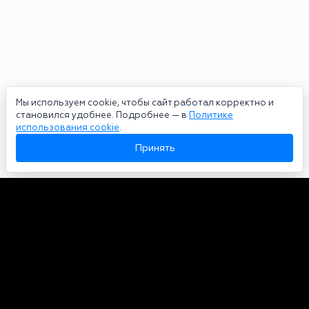
Мы используем cookie, чтобы сайт работал корректно и
становился удобнее. Подробнее — в
Политике
использования cookie
.
Принять
Авторы
О нас
Архив
Сетевое издание bookmakers-rank.ru 2026. Зарегистрирован
федеральной службой по надзору в сфере связи, информационных
технологий и массовых коммуникаций. Реестровая запись от
29.06.2020 серия ЭЛ № ФС 77-78568. Учредитель Курицин Андрей
Александрович. Главный редактор – Курицин Андрей Александрович.
Запрещено для детей. Адрес электронной почты:
partners@bookmakers-rank.ru
, телефон редакции +7 (980) 683-96-60.
Все права на любые материалы, опубликованные на сайте, защищены в
соответствии с российским и международным законодательством об
интеллектуальной собственности. Любое использование текстовых,